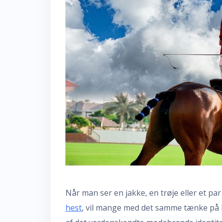
Når man ser en jakke, en trøje eller et pa
hest
, vil mange med det samme tænke på R