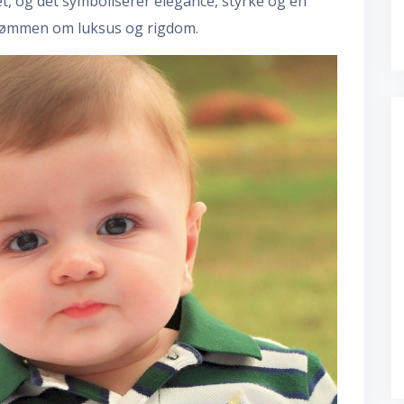
t, og det symboliserer elegance, styrke og en
drømmen om luksus og rigdom.