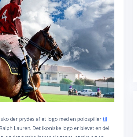
r sko der prydes af et logo med en polospiller
til
alph Lauren. Det ikoniske logo er blevet en del