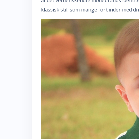
af det verdenskendte modebrands identite
klassisk stil, som mange forbinder med 