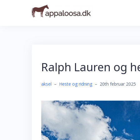
Skip
to
content
Ralph Lauren og h
aksel
–
Heste og ridning
–
20th februar 2025