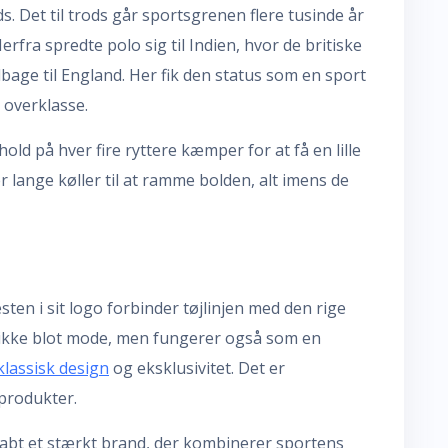
ds. Det til trods går sportsgrenen flere tusinde år
rfra spredte polo sig til Indien, hvor de britiske
bage til England. Her fik den status som en sport
 overklasse.
old på hver fire ryttere kæmper for at få en lille
 lange køller til at ramme bolden, alt imens de
ten i sit logo forbinder tøjlinjen med den rige
er ikke blot mode, men fungerer også som en
klassisk design
og eksklusivitet. Det er
produkter.
kabt et stærkt brand, der kombinerer sportens