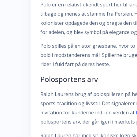
Polo er en relativt ukendt sport her til lan
tilbage og menes at stamme fra Persien. He
kolonister opdagede den og bragte den til
for adelen, og blev symbol på elegance og
Polo spilles på en stor græsbane, hvor to h
bold i modstanderens mål. Spillerne bruger
rider i fuld fart på deres heste.
Polosportens arv
Ralph Laurens brug af polospilleren på hes
sports-tradition og livsstil. Det signaler
invitation for kunderne ind i en verden af
polosportens arv, der går igen i mærkets 
Ralph Lauren har med sit ikoniske logo s