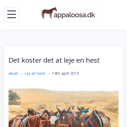
Skip
to
content
Det koster det at leje en hest
aksel
–
Lej en hest
–
14th april 2019