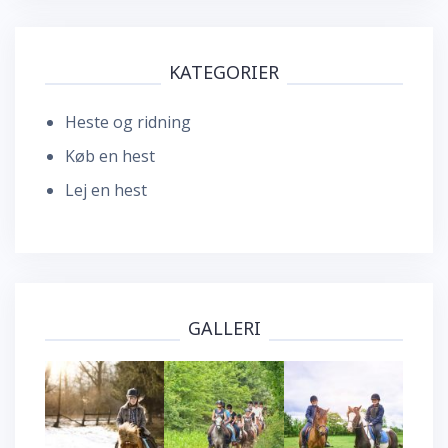
KATEGORIER
Heste og ridning
Køb en hest
Lej en hest
GALLERI